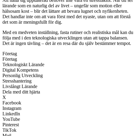
Att hålla sig uppdaterad behöver inte vara en stressfaktor. När du ser
lärande som en naturlig del av livet – ungefär som motion eller
hälsosam kost – blir det lättare att bevara lugnet och nyfikenheten.
Det handlar inte om att vara först med det nyaste, utan om att förstå
det som är meningsfullt för dig.
Med en medveten inställning, fasta rutiner och realistiska mål kan du
följa med i den teknologiska utvecklingen utan att tappa balansen.
Det är ingen tävling – det är en resa där du själv bestämmer tempot.
Företag
Företag
Teknologiskt Lärande
Digital Kompetens
Personlig Utveckling
Stresshantering
Livslångt Lärande
Dela med ditt hjärta
X
Facebook
Instagram
LinkedIn
YouTube
Pinterest
TikTok
Mail