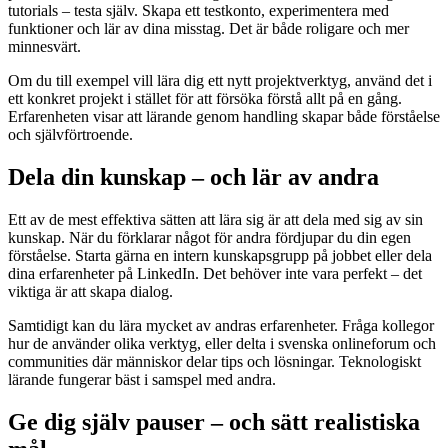
tutorials – testa själv. Skapa ett testkonto, experimentera med
funktioner och lär av dina misstag. Det är både roligare och mer
minnesvärt.
Om du till exempel vill lära dig ett nytt projektverktyg, använd det i
ett konkret projekt i stället för att försöka förstå allt på en gång.
Erfarenheten visar att lärande genom handling skapar både förståelse
och självförtroende.
Dela din kunskap – och lär av andra
Ett av de mest effektiva sätten att lära sig är att dela med sig av sin
kunskap. När du förklarar något för andra fördjupar du din egen
förståelse. Starta gärna en intern kunskapsgrupp på jobbet eller dela
dina erfarenheter på LinkedIn. Det behöver inte vara perfekt – det
viktiga är att skapa dialog.
Samtidigt kan du lära mycket av andras erfarenheter. Fråga kollegor
hur de använder olika verktyg, eller delta i svenska onlineforum och
communities där människor delar tips och lösningar. Teknologiskt
lärande fungerar bäst i samspel med andra.
Ge dig själv pauser – och sätt realistiska