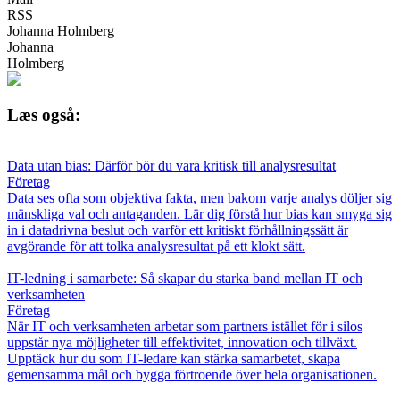
RSS
Johanna Holmberg
Johanna
Holmberg
Læs også:
Data utan bias: Därför bör du vara kritisk till analysresultat
Företag
Data ses ofta som objektiva fakta, men bakom varje analys döljer sig
mänskliga val och antaganden. Lär dig förstå hur bias kan smyga sig
in i datadrivna beslut och varför ett kritiskt förhållningssätt är
avgörande för att tolka analysresultat på ett klokt sätt.
IT-ledning i samarbete: Så skapar du starka band mellan IT och
verksamheten
Företag
När IT och verksamheten arbetar som partners istället för i silos
uppstår nya möjligheter till effektivitet, innovation och tillväxt.
Upptäck hur du som IT-ledare kan stärka samarbetet, skapa
gemensamma mål och bygga förtroende över hela organisationen.