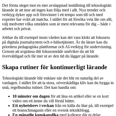
Det första steget mot en mer avslappnad inställning till teknologiskt
lärande är att inse att ingen kan följa med i allt. Nya trender och
verktyg dyker upp och försvinner i ett tempo som till och med
experter har svårt att matcha. I stället för att försöka veta lite om allt,
välj medvetet vilka områden som är mest relevanta för dig – både i
arbetet och privat.
Jobbar du till exempel inom vården kan det vara klokt att fokusera
på digitala journalsystem och e-hälsotjänster. Är du lärare kan du
prioritera pedagogiska plattformar och AI-verktyg för undervisning.
Genom att avgränsa ditt fokusområde undviker du att bli
överväldigad och får mer ut av den tid du lägger på lärande.
Skapa rutiner för kontinuerligt lärande
Teknologiskt lärande blir enklare när det blir en naturlig del av
vardagen. I stället för att ta stora, oöverskådliga kliv kan du bygga in
små, regelbundna rutiner. Det kan handla om:
10 minuter om dagen
för att läsa en artikel eller se en kort
video om ett ämne du vill förstå bättre.
Ett nyhetsbrev i veckan
från en källa du litar på, till exempel
ett branschmagasin eller en svensk teknikblogg.
En månatlig kunskapsfika
med kollegor där ni delar