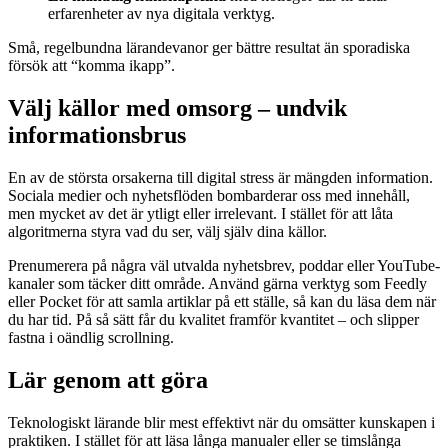
erfarenheter av nya digitala verktyg.
Små, regelbundna lärandevanor ger bättre resultat än sporadiska
försök att “komma ikapp”.
Välj källor med omsorg – undvik
informationsbrus
En av de största orsakerna till digital stress är mängden information.
Sociala medier och nyhetsflöden bombarderar oss med innehåll,
men mycket av det är ytligt eller irrelevant. I stället för att låta
algoritmerna styra vad du ser, välj själv dina källor.
Prenumerera på några väl utvalda nyhetsbrev, poddar eller YouTube-
kanaler som täcker ditt område. Använd gärna verktyg som Feedly
eller Pocket för att samla artiklar på ett ställe, så kan du läsa dem när
du har tid. På så sätt får du kvalitet framför kvantitet – och slipper
fastna i oändlig scrollning.
Lär genom att göra
Teknologiskt lärande blir mest effektivt när du omsätter kunskapen i
praktiken. I stället för att läsa långa manualer eller se timslånga