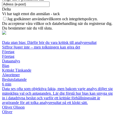
Delta
Vi har tagit emot din anmälan - tack
Jag godkänner användarvillkoren och integritetspolicyn.
Du accepterar våra villkor och databehandling när du registrerar dig.
Du bestämmer när du vill sluta.
Data utan bias: Därför bör du vara kritisk till analysresultat
Siffror ljuger inte – men tolkningen kan göra det
Företag
Företag
Dataanalys
Bias
Kritiskt Tänkande
Algoritmer
Beslutsfattande
6 min
Data ses ofta som objektiva fakta, men bakom varje analys döljer sig
mänskliga val och antaganden. Lär dig förstå hur bias kan smyga sig
in i datadrivna beslut och varför ett kritiskt förhållningssätt är
avgörande för att tolka analysresultat på ett klokt sätt.
Oliver Olsson
Oliver