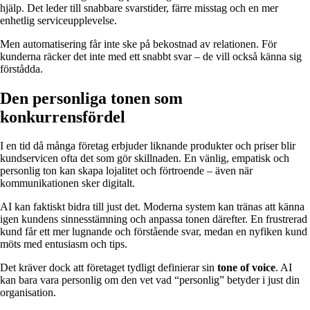
hjälp. Det leder till snabbare svarstider, färre misstag och en mer
enhetlig serviceupplevelse.
Men automatisering får inte ske på bekostnad av relationen. För
kunderna räcker det inte med ett snabbt svar – de vill också känna sig
förstådda.
Den personliga tonen som
konkurrensfördel
I en tid då många företag erbjuder liknande produkter och priser blir
kundservicen ofta det som gör skillnaden. En vänlig, empatisk och
personlig ton kan skapa lojalitet och förtroende – även när
kommunikationen sker digitalt.
AI kan faktiskt bidra till just det. Moderna system kan tränas att känna
igen kundens sinnesstämning och anpassa tonen därefter. En frustrerad
kund får ett mer lugnande och förstående svar, medan en nyfiken kund
möts med entusiasm och tips.
Det kräver dock att företaget tydligt definierar sin
tone of voice
. AI
kan bara vara personlig om den vet vad “personlig” betyder i just din
organisation.