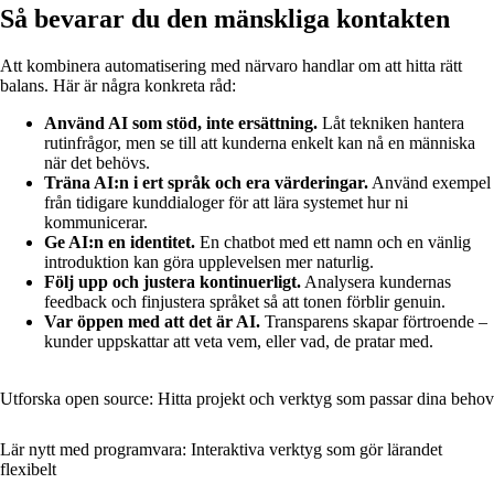
Så bevarar du den mänskliga kontakten
Att kombinera automatisering med närvaro handlar om att hitta rätt
balans. Här är några konkreta råd:
Använd AI som stöd, inte ersättning.
Låt tekniken hantera
rutinfrågor, men se till att kunderna enkelt kan nå en människa
när det behövs.
Träna AI:n i ert språk och era värderingar.
Använd exempel
från tidigare kunddialoger för att lära systemet hur ni
kommunicerar.
Ge AI:n en identitet.
En chatbot med ett namn och en vänlig
introduktion kan göra upplevelsen mer naturlig.
Följ upp och justera kontinuerligt.
Analysera kundernas
feedback och finjustera språket så att tonen förblir genuin.
Var öppen med att det är AI.
Transparens skapar förtroende –
kunder uppskattar att veta vem, eller vad, de pratar med.
Utforska open source: Hitta projekt och verktyg som passar dina behov
Lär nytt med programvara: Interaktiva verktyg som gör lärandet
flexibelt