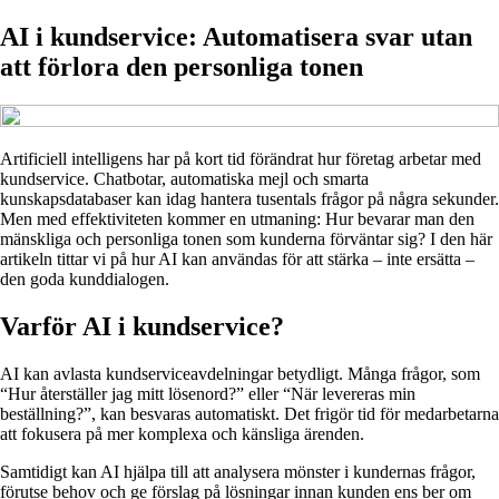
AI i kundservice: Automatisera svar utan
att förlora den personliga tonen
Artificiell intelligens har på kort tid förändrat hur företag arbetar med
kundservice. Chatbotar, automatiska mejl och smarta
kunskapsdatabaser kan idag hantera tusentals frågor på några sekunder.
Men med effektiviteten kommer en utmaning: Hur bevarar man den
mänskliga och personliga tonen som kunderna förväntar sig? I den här
artikeln tittar vi på hur AI kan användas för att stärka – inte ersätta –
den goda kunddialogen.
Varför AI i kundservice?
AI kan avlasta kundserviceavdelningar betydligt. Många frågor, som
“Hur återställer jag mitt lösenord?” eller “När levereras min
beställning?”, kan besvaras automatiskt. Det frigör tid för medarbetarna
att fokusera på mer komplexa och känsliga ärenden.
Samtidigt kan AI hjälpa till att analysera mönster i kundernas frågor,
förutse behov och ge förslag på lösningar innan kunden ens ber om